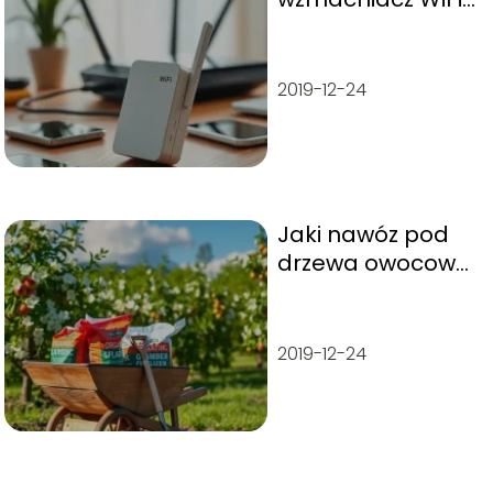
do routera?
Praktyczny
przewodnik
2019-12-24
Jaki nawóz pod
drzewa owocowe
na wiosnę
wybrać?
2019-12-24