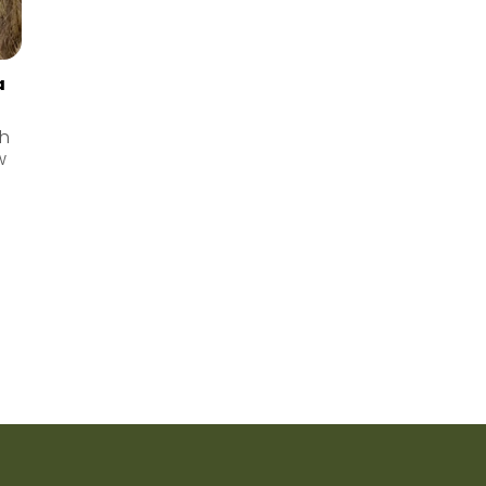
a
ch
w