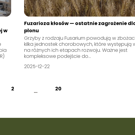
Fuzarioza kłosów — ostatnie zagrożenie dl
j w
plonu
Grzyby z rodzaju Fusarium powodują w zboża
e
kilka jednostek chorobowych, które występują 
pia
na różnych ich etapach rozwoju. Ważne jest
R)
kompleksowe podejście do...
2025-12-22
2
20
...