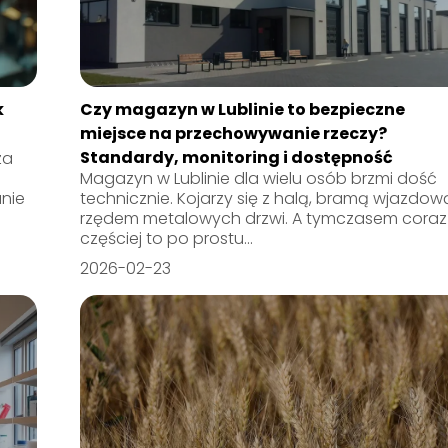
k
Czy magazyn w Lublinie to bezpieczne
miejsce na przechowywanie rzeczy?
Standardy, monitoring i dostępność
za
Magazyn w Lublinie dla wielu osób brzmi dość
nie
technicznie. Kojarzy się z halą, bramą wjazdową
rzędem metalowych drzwi. A tymczasem coraz
częściej to po prostu...
2026-02-23