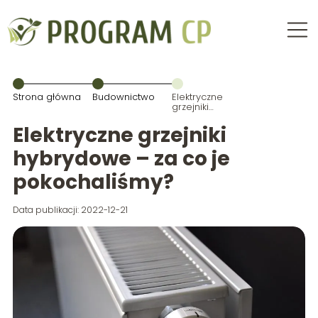
Strona główna
Budownictwo
Elektryczne
grzejniki
hybrydowe –
za co je
Elektryczne grzejniki
pokochaliśmy?
hybrydowe – za co je
pokochaliśmy?
Data publikacji: 2022-12-21