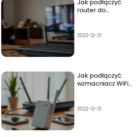
Jak podłączyć
router do
telewizora
kablem?
Praktyczny
2022-12-21
przewodnik
Jak podłączyć
wzmacniacz WiFi
do routera?
Praktyczny
przewodnik
2022-12-21