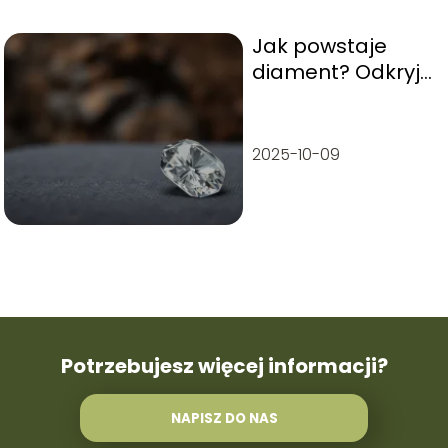
Jak powstaje
diament? Odkryj
tajemnice tego
cennego
kamienia
2025-10-09
Potrzebujesz więcej informacji?
NAPISZ DO NAS