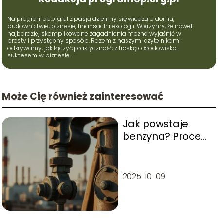
Na programcp.org.pl z pasją dzielimy się wiedzą o domu,
budownictwie, biznesie, finansach i ekologii. Wierzymy, że nawet
najbardziej skomplikowane zagadnienia można wyjaśnić w
prosty i przystępny sposób. Razem z naszymi czytelnikami
odkrywamy, jak łączyć praktyczność z troską o środowisko i
sukcesem w biznesie.
Może Cię również zainteresować
Jak powstaje
benzyna? Procesy
i historia produkcji
paliwa
2025-10-09