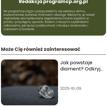
Redakcja programcp.org.pl
Na programcp.org.pl z pasją dzielimy się wiedzą o domu,
budownictwie, biznesie, finansach i ekologii. Wierzymy, że nawet
najbardziej skomplikowane zagadnienia można wyjaśnić w
prosty i przystępny sposób. Razem z naszymi czytelnikami
odkrywamy, jak łączyć praktyczność z troską o środowisko i
sukcesem w biznesie.
Może Cię również zainteresować
Jak powstaje
diament? Odkryj
tajemnice tego
cennego
kamienia
2025-10-09