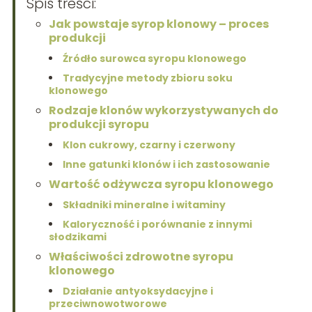
Spis treści:
Jak powstaje syrop klonowy – proces
produkcji
Źródło surowca syropu klonowego
Tradycyjne metody zbioru soku
klonowego
Rodzaje klonów wykorzystywanych do
produkcji syropu
Klon cukrowy, czarny i czerwony
Inne gatunki klonów i ich zastosowanie
Wartość odżywcza syropu klonowego
Składniki mineralne i witaminy
Kaloryczność i porównanie z innymi
słodzikami
Właściwości zdrowotne syropu
klonowego
Działanie antyoksydacyjne i
przeciwnowotworowe