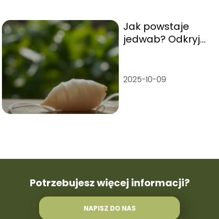
Jak powstaje
jedwab? Odkryj
tajemnice
produkcji tego
luksusowego
2025-10-09
włókna
Potrzebujesz więcej informacji?
NAPISZ DO NAS