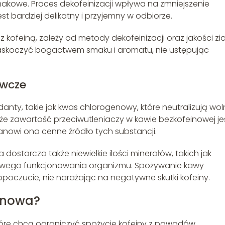
akowe. Proces dekofeinizacji wpływa na zmniejszenie
st bardziej delikatny i przyjemny w odbiorze.
z kofeiną, zależy od metody dekofeinizacji oraz jakości zia
askoczyć bogactwem smaku i aromatu, nie ustępując
ywcze
ty, takie jak kwas chlorogenowy, które neutralizują wol
 że zawartość przeciwutleniaczy w kawie bezkofeinowej je
tanowi ona cenne źródło tych substancji.
starcza także niewielkie ilości minerałów, takich jak
łowego funkcjonowania organizmu. Spożywanie kawy
poczucie, nie narażając na negatywne skutki kofeiny.
inowa?
tóre chcą ograniczyć spożycie kofeiny z powodów