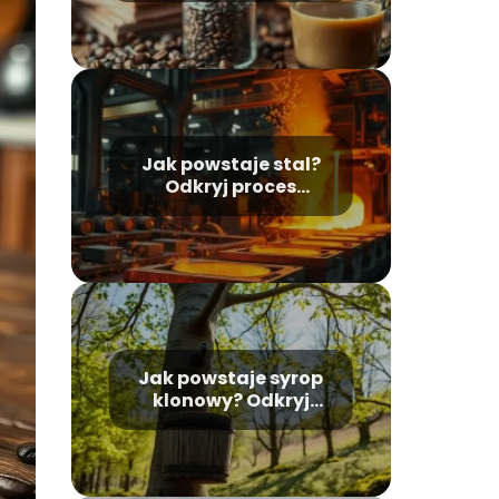
produkcji krok po
kroku
Jak powstaje stal?
Odkryj proces
produkcji i
właściwości stali
Jak powstaje syrop
klonowy? Odkryj
proces jego produkcji