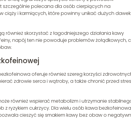
t szczególnie polecana dla osób cierpiących na
t w ciąży i karmiących, które powinny unikać dużych dawek
 również skorzystać z łagodniejszego działania kawy
kofeiny, napój ten nie powoduje problemów żołądkowych, 
obaw.
zkofeinowej
zkofeinowa oferuje również szereg korzyści zdrowotnyc
erać zdrowie serca i wątroby, a także chronić przed str
oże również wspierać metabolizm i utrzymanie stabilneg
sób z ryzykiem cukrzycy. Dla wielu osób kawa bezkofeinow
 pozwala cieszyć się smakiem kawy bez obaw o negatyw