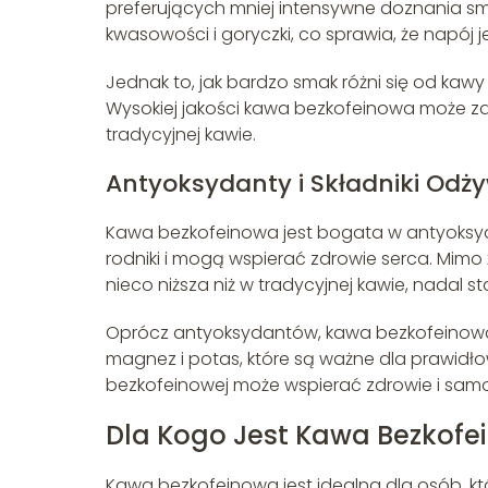
preferujących mniej intensywne doznania sm
kwasowości i goryczki, co sprawia, że napój je
Jednak to, jak bardzo smak różni się od kawy 
Wysokiej jakości kawa bezkofeinowa może z
tradycyjnej kawie.
Antyoksydanty i Składniki Odż
Kawa bezkofeinowa jest bogata w antyoksydan
rodniki i mogą wspierać zdrowie serca. Mimo
nieco niższa niż w tradycyjnej kawie, nadal s
Oprócz antyoksydantów, kawa bezkofeinowa do
magnez i potas, które są ważne dla prawid
bezkofeinowej może wspierać zdrowie i samo
Dla Kogo Jest Kawa Bezkofe
Kawa bezkofeinowa jest idealna dla osób, k