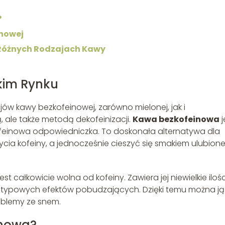
?
inowej
 Różnych Rodzajach Kawy
kim Rynku
jów kawy bezkofeinowej, zarówno mielonej, jak i
ą, ale także metodą dekofeinizacji.
Kawa bezkofeinowa
j
 kofeinowa odpowiedniczka. To doskonała alternatywa dla
cia kofeiny, a jednocześnie cieszyć się smakiem ulubion
t całkowicie wolna od kofeiny. Zawiera jej niewielkie ilośc
ją typowych efektów pobudzających. Dzięki temu można ją
blemy ze snem.
inowa?