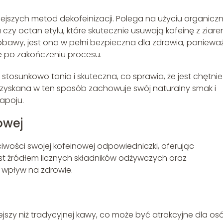
iejszych metod dekofeinizacji. Polega na użyciu organicz
 czy octan etylu, które skutecznie usuwają kofeinę z ziare
awy, jest ona w pełni bezpieczna dla zdrowia, poniewa
e po zakończeniu procesu.
tosunkowo tania i skuteczna, co sprawia, że jest chętnie
yskana w ten sposób zachowuje swój naturalny smak i
napoju.
owej
wości swojej kofeinowej odpowiedniczki, oferując
st źródłem licznych składników odżywczych oraz
 wpływ na zdrowie.
jszy niż tradycyjnej kawy, co może być atrakcyjne dla os