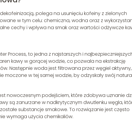
dekofeinizacją, polega na usunięciu kofeiny z zielonych
tosowane w tym celu: chemiczna, wodna oraz z wykorzysta
kalne cechy i wpływa na smak oraz wartości odżywcze ka
r Process, to jedna z najstarszych i najbezpieczniejszyc
ziaren kawy w gorącej wodzie, co pozwala na ekstrakcję
ków. Następnie woda jest filtrowana przez węgiel aktywny,
nie moczone w tej samej wodzie, by odzyskały swój natura
est nowoczesnym podejściem, które zdobywa uznanie dzi
 kawy są zanurzane w nadkrytycznym dwutlenku węgla, któ
ostałe substancje smakowe. To rozwiązanie jest często
nie wymaga użycia chemikaliów.