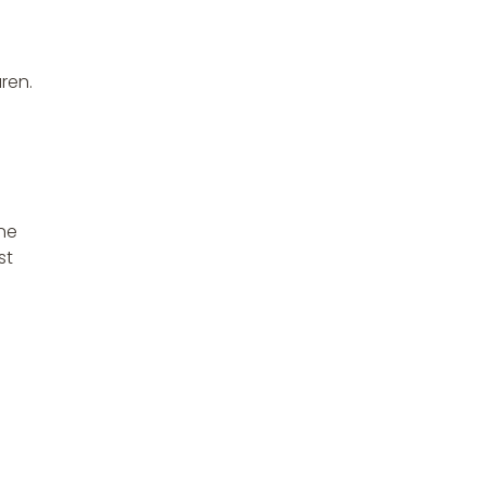
ren.
ne
st