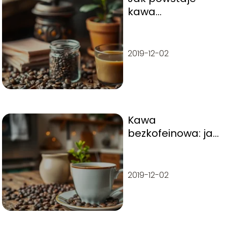
kawa
rozpuszczalna?
Odkryj proces
produkcji krok po
2019-12-02
kroku
Kawa
bezkofeinowa: jak
powstaje i jakie
ma właściwości?
2019-12-02