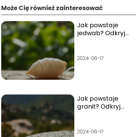
Może Cię również zainteresować
Jak powstaje
jedwab? Odkryj
tajemnice
produkcji tego
luksusowego
2024-06-17
włókna
Jak powstaje
granit? Odkryj
tajemnice tego
pięknego
kamienia
2024-06-17