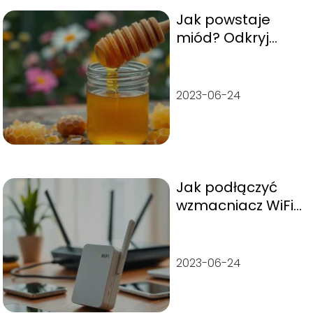
Jak powstaje
miód? Odkryj
sekrety produkcji
miodu krok po
kroku
2023-06-24
Jak podłączyć
wzmacniacz WiFi
do routera?
Praktyczny
przewodnik
2023-06-24