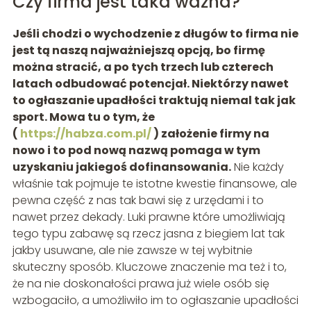
Czy firma jest taka ważna?
Jeśli chodzi o wychodzenie z długów to firma nie
jest tą naszą najważniejszą opcją, bo firmę
można stracić, a po tych trzech lub czterech
latach odbudować potencjał. Niektórzy nawet
to ogłaszanie upadłości traktują niemal tak jak
sport. Mowa tu o tym, że
(
https://habza.com.pl/
) założenie firmy na
nowo i to pod nową nazwą pomaga w tym
uzyskaniu jakiegoś dofinansowania.
Nie każdy
właśnie tak pojmuje te istotne kwestie finansowe, ale
pewna część z nas tak bawi się z urzędami i to
nawet przez dekady. Luki prawne które umożliwiają
tego typu zabawę są rzecz jasna z biegiem lat tak
jakby usuwane, ale nie zawsze w tej wybitnie
skuteczny sposób. Kluczowe znaczenie ma też i to,
że na nie doskonałości prawa już wiele osób się
wzbogaciło, a umożliwiło im to ogłaszanie upadłości