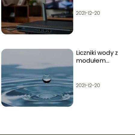
kablem?
Praktyczny
2021-12-20
przewodnik
Liczniki wody z
modułem
radiowym
2021-12-20