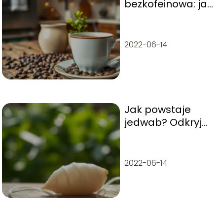
bezkofeinowa: jak
powstaje i jakie
ma właściwości?
2022-06-14
Jak powstaje
jedwab? Odkryj
tajemnice
produkcji tego
luksusowego
2022-06-14
włókna