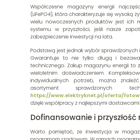
Współczesne magazyny energii najczęści
(LiFePO4), która charakteryzuje się wysoką 
wielu nowoczesnych produktów jest ich 
systemu w przyszłości, jeśli nasze zap
zabezpieczenie inwestycji na lata.
Podstawą jest jednak wybór sprawdzonych
Gwarantuje to nie tylko długą i bezaw
technicznego. Zakup magazynu energii to 
wieloletnim doświadczeniem. Komplekso
indywidualnych potrzeb, można znaleźć 
asortyment sprawdzonych te
https://www.elektryknet.pl/oferta/fot
dzięki współpracy z najlepszymi dostawcam
Dofinansowanie i przyszłoś
Warto pamiętać, że inwestycja w magazy
programom rządowym. W ramach programu „