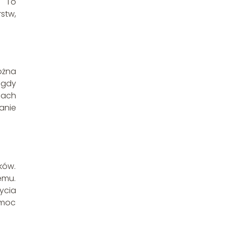
. To
stw,
ożna
 gdy
nach
anie
ków.
emu.
ycia
 moc