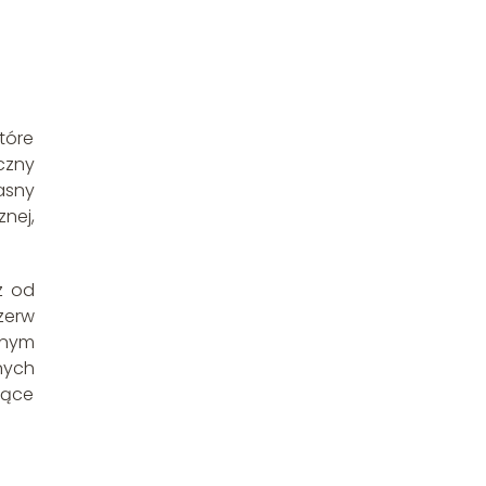
tóre
czny
asny
nej,
z od
zerw
snym
nych
jące