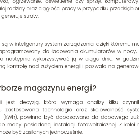
ówka, ogrzewanie, oświetlenie czy sprzęt komputerowy
ej rodziny oraz ciągłości pracy w przypadku przedsiębior
generuje straty.
ą w inteligentny system zarządzania, dzięki któremu m
zaprogramowany do ładowania akumulatorów w nocy,
2), a następnie wykorzystywać ją w ciągu dnia, w godzi
ną kontrolę nad zużyciem energii i pozwala na generow
yborze magazynu energii?
jest decyzją, która wymaga analizy kilku czynni
, zastosowana technologia oraz skalowalność syst
ch (kWh), powinna być dopasowana do dobowego zuż
mocy posiadanej instalacji fotowoltaicznej. Z kolei
 może być zasilanych jednocześnie.