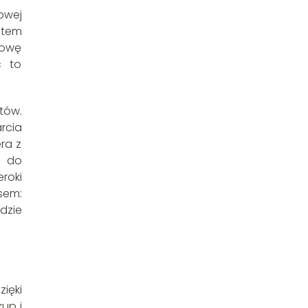
owej
utem
dowę
ć to
tów.
rcia
ra z
h do
roki
em:
dzie
ięki
up i