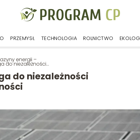
WO
PRZEMYSŁ
TECHNOLOGIA
ROLNICTWO
EKOLOG
zyny energii –
a do niezależności
getycznej i
czędności
ga do niezależności
ności