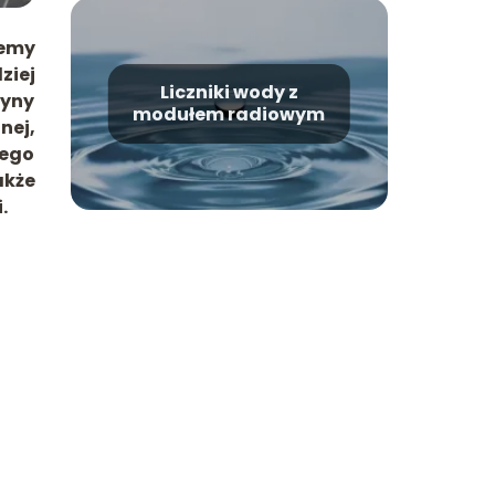
jemy
ziej
Liczniki wody z
zyny
modułem radiowym
ej,
ego
akże
.