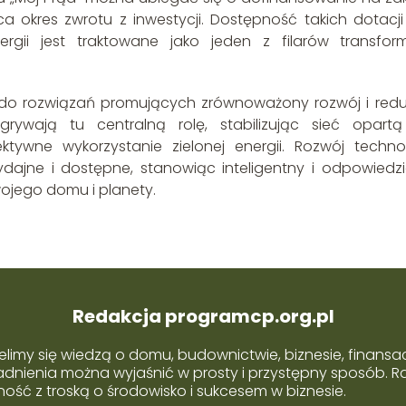
a okres zwrotu z inwestycji. Dostępność takich dotacji 
gii jest traktowane jako jeden z filarów transform
y do rozwiązań promujących zrównoważony rozwój i redu
ywają tu centralną rolę, stabilizując sieć opart
ktywne wykorzystanie zielonej energii. Rozwój technol
ydajne i dostępne, stanowiąc inteligentny i odpowiedzi
wojego domu i planety.
Redakcja programcp.org.pl
elimy się wiedzą o domu, budownictwie, biznesie, finansac
dnienia można wyjaśnić w prosty i przystępny sposób. R
ość z troską o środowisko i sukcesem w biznesie.