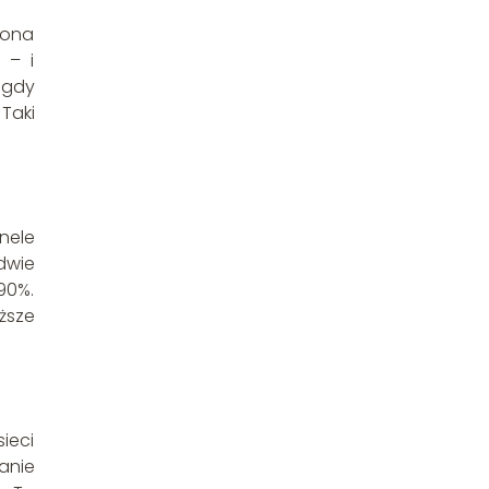
 ona
 – i
 gdy
Taki
nele
dwie
90%.
ższe
ieci
anie