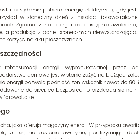
osta: urządzenie pobiera energię elektryczną, gdy jest
kład w słoneczny dzień z instalacji fotowoltaicznej
rach. Zgromadzona energia jest następnie uwalniana,
, a produkcja z paneli słonecznych niewystarczająca. 
e korzyści na kilku płaszczyznach.
oszczędności
autokonsumpcji energii wyprodukowanej przez pa
podarstwo domowe jest w stanie zużyć na bieżąco zale
ie energii pozwala podnieść ten wskaźnik nawet do 80-
 oddawane do sieci, co bezpośrednio przekłada się na ni
w fotowoltaikę.
ego
a, jaką oferują magazyny energii. W przypadku awarii s
łącza się na zasilanie awaryjne, podtrzymując dział