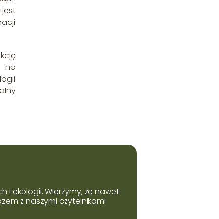
jest
acji
kcję
ą na
ogii
alny
h i ekologii. Wierzymy, że nawet
azem z naszymi czytelnikami