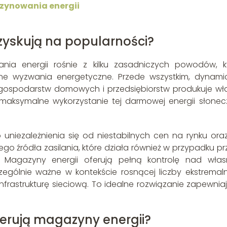
zynowania energii
zyskują na popularności?
nia energii rośnie z kilku zasadniczych powodów, k
e wyzwania energetyczne. Przede wszystkim, dynami
ej gospodarstw domowych i przedsiębiorstw produkuje wł
aksymalne wykorzystanie tej darmowej energii słonecz
 uniezależnienia się od niestabilnych cen na rynku ora
ego źródła zasilania, które działa również w przypadku pr
m. Magazyny energii oferują pełną kontrolę nad wła
zególnie ważne w kontekście rosnącej liczby ekstremal
rastrukturę sieciową. To idealne rozwiązanie zapewnia
 oferują magazyny energii?