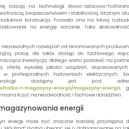
ej bazują na technologii litowo-żelazowo-fosforan
żywotnością, bezpieczeństwem i stabilnością. Istotnym at
modułowa konstrukcja. Pozwala ona na łatwą rozbu
otrzebowanie na energię wzrośnie. Taka skalowalnoś
 i niezawodnych rozwiązań od renomowanych producen
aryjną pracę, ale także dostęp do fachowego wspa
znacząca inwestycja, dlatego warto postawić na partne
wą ofertę wysokiej jakości urządzeń, dopasowanyc
w profesjonalnych hurtowniach elektrycznych. Sze
chnologii dostępny jest pod adres
owoltaika-i-magazyny-energii/magazyny-energii
, g
i można liczyć na niezawodność i fachowe doradztwo.
ć magazynowania energii
n energii może być znacznie bardziej przystępna dz
Mój Prąd” można ubiegać się o dofinansowanie na zak